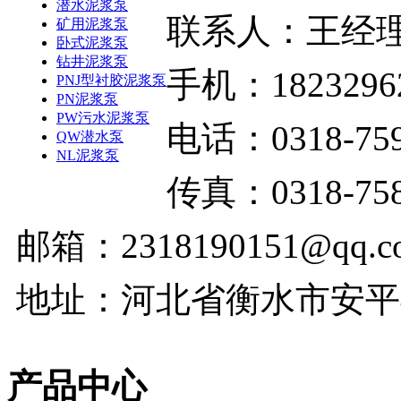
潜水泥浆泵
联系人：王经
矿用泥浆泵
卧式泥浆泵
钻井泥浆泵
手机：1823296
PNJ型衬胶泥浆泵
PN泥浆泵
PW污水泥浆泵
电话：0318-759
QW潜水泵
NL泥浆泵
传真：0318-758
邮箱：2318190151@qq.c
地址：河北省衡水市安平
产品中心