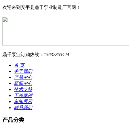
欢迎来到安平县鼎千泵业制造厂官网！
鼎千泵业订购热线：
15632853444
首 页
关于我们
产品中心
新闻中心
技术支持
工程案例
车间展示
联系我们
产品分类